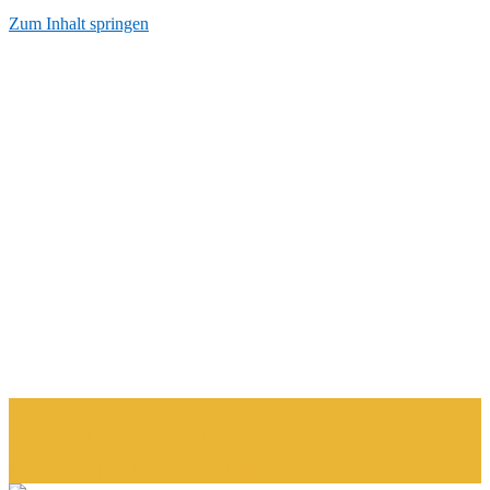
Zum Inhalt springen
Start
AGB
Datenschutzerkärung
Impressum
Kontakt
Über Mich
momentumderzeit.de
Gedichte und Bilder zu Deiner Inspiration.