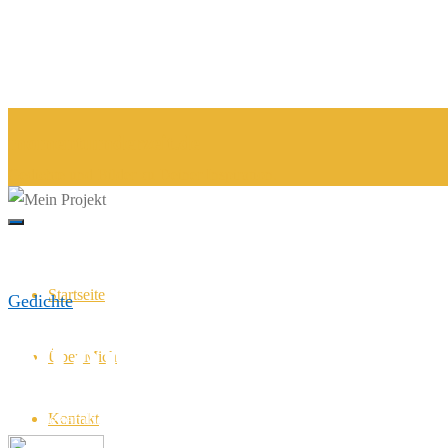
Über Mich
momentumderzeit.de
Gedichte und Bilder zu Deiner Inspiration.
Startseite
Gedichte
Mein Projekt
Über Mich
14. Dezember 2018
14. Dezember 2018
Kontakt