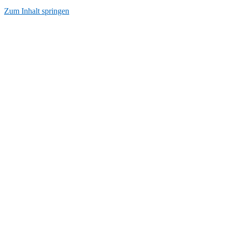
Zum Inhalt springen
Start
AGB
Datenschutzerkärung
Impressum
Kontakt