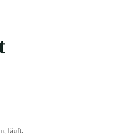
t
, läuft.