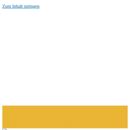
Zum Inhalt springen
Start
AGB
Datenschutzerkärung
Impressum
Kontakt
Über Mich
momentumderzeit.de
Gedichte und Bilder zu Deiner Inspiration.