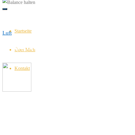
Startseite
Luft
Balance halten
Über Mich
3. August 2018
5. August 2018
Kontakt
Ilka Bachmann