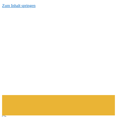
Zum Inhalt springen
Start
AGB
Datenschutzerkärung
Impressum
Kontakt
Über Mich
momentumderzeit.de
Gedichte und Bilder zu Deiner Inspiration.