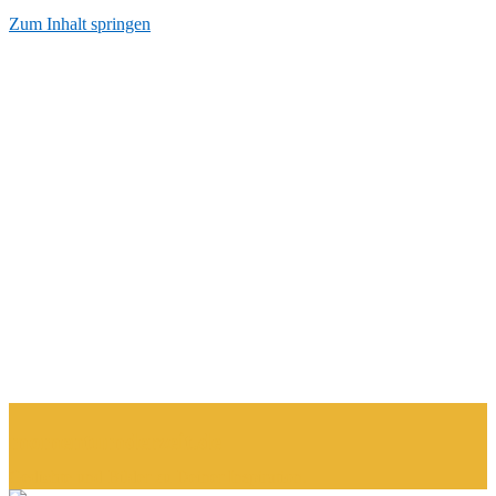
Zum Inhalt springen
Start
AGB
Datenschutzerkärung
Impressum
Kontakt
Über Mich
momentumderzeit.de
Gedichte und Bilder zu Deiner Inspiration.